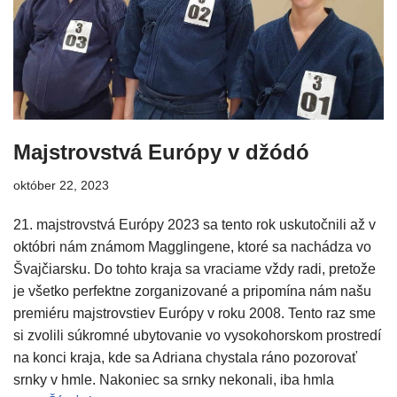
Majstrovstvá Európy v džódó
október 22, 2023
21. majstrovstvá Európy 2023 sa tento rok uskutočnili až v
októbri nám známom Magglingene, ktoré sa nachádza vo
Švajčiarsku. Do tohto kraja sa vraciame vždy radi, pretože
je všetko perfektne zorganizované a pripomína nám našu
premiéru majstrovstiev Európy v roku 2008. Tento raz sme
si zvolili súkromné ubytovanie vo vysokohorskom prostredí
na konci kraja, kde sa Adriana chystala ráno pozorovať
srnky v hmle. Nakoniec sa srnky nekonali, iba hmla