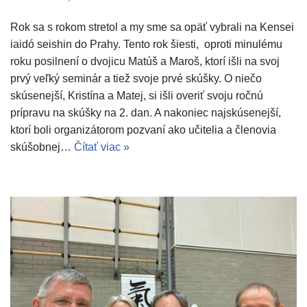
Rok sa s rokom stretol a my sme sa opäť vybrali na Kensei
iaidó seishin do Prahy. Tento rok šiesti, oproti minulému
roku posilnení o dvojicu Matúš a Maroš, ktorí išli na svoj
prvý veľký seminár a tiež svoje prvé skúšky. O niečo
skúsenejší, Kristína a Matej, si išli overiť svoju ročnú
prípravu na skúšky na 2. dan. A nakoniec najskúsenejší,
ktorí boli organizátorom pozvaní ako učitelia a členovia
skúšobnej…
Čítať viac »