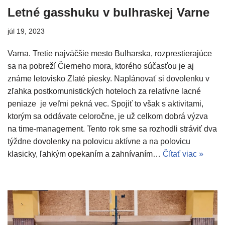
Letné gasshuku v bulhraskej Varne
júl 19, 2023
Varna. Tretie najväčšie mesto Bulharska, rozprestierajúce
sa na pobreží Čierneho mora, ktorého súčasťou je aj
známe letovisko Zlaté piesky. Naplánovať si dovolenku v
zľahka postkomunistických hoteloch za relatívne lacné
peniaze je veľmi pekná vec. Spojiť to však s aktivitami,
ktorým sa oddávate celoročne, je už celkom dobrá výzva
na time-management. Tento rok sme sa rozhodli stráviť dva
týždne dovolenky na polovicu aktívne a na polovicu
klasicky, ľahkým opekaním a zahnívaním…
Čítať viac »