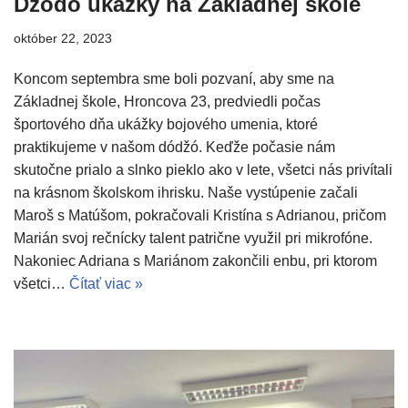
Džódó ukážky na Základnej škole
október 22, 2023
Koncom septembra sme boli pozvaní, aby sme na
Základnej škole, Hroncova 23, predviedli počas
športového dňa ukážky bojového umenia, ktoré
praktikujeme v našom dódžó. Keďže počasie nám
skutočne prialo a slnko pieklo ako v lete, všetci nás privítali
na krásnom školskom ihrisku. Naše vystúpenie začali
Maroš s Matúšom, pokračovali Kristína s Adrianou, pričom
Marián svoj rečnícky talent patrične využil pri mikrofóne.
Nakoniec Adriana s Mariánom zakončili enbu, pri ktorom
všetci…
Čítať viac »