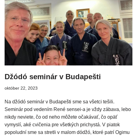
Džódó seminár v Budapešti
október 22, 2023
Na džódó seminár v Budapešti sme sa všetci tešili.
Seminár pod vedením René sensei-a je vždy zábava, lebo
nikdy neviete, čo od neho môžete očakávať, čo opäť
vymyslí, aké cvičenia pre všetkých prichystá. V piatok
popoludní sme sa stretli v malom dódžó, ktoré patrí Ogimu