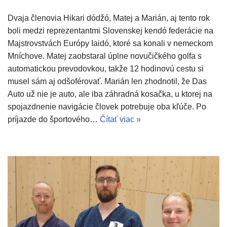
Dvaja členovia Hikari dódžó, Matej a Marián, aj tento rok
boli medzi reprezentantmi Slovenskej kendó federácie na
Majstrovstvách Európy Iaidó, ktoré sa konali v nemeckom
Mníchove. Matej zaobstaral úplne novučičkého golfa s
automatickou prevodovkou, takže 12 hodinovú cestu si
musel sám aj odšoférovať. Marián len zhodnotil, že Das
Auto už nie je auto, ale iba záhradná kosačka, u ktorej na
spojazdnenie navigácie človek potrebuje oba kľúče. Po
príjazde do športového…
Čítať viac »