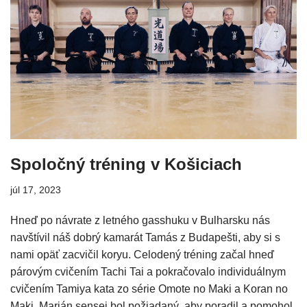
Spoločný tréning v Košiciach
júl 17, 2023
Hneď po návrate z letného gasshuku v Bulharsku nás
navštívil náš dobrý kamarát Tamás z Budapešti, aby si s
nami opäť zacvičil koryu. Celodený tréning začal hneď
párovým cvičením Tachi Tai a pokračovalo individuálnym
cvičením Tamiya kata zo série Omote no Maki a Koran no
Maki. Marián sensei bol požiadaný, aby poradil a pomohol