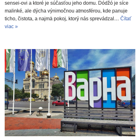
sensei-ovi a ktoré je súčasťou jeho domu. Dódžó je síce
malinké, ale dýcha výnimočnou atmosférou, kde panuje
ticho, čistota, a najmä pokoj, ktorý nás sprevádzal…
Čítať
viac »