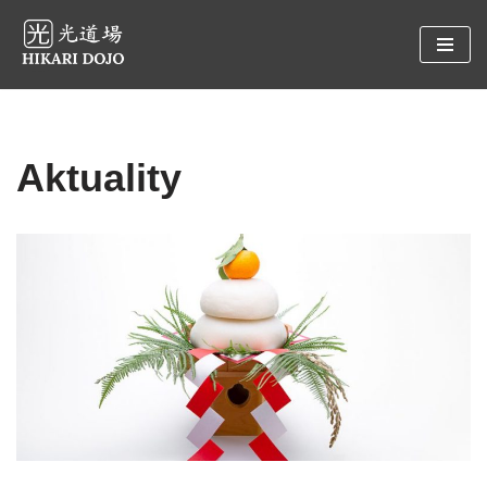
Preskočiť
na
obsah
Aktuality