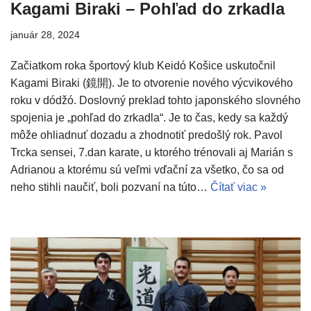
Kagami Biraki – Pohľad do zrkadla
január 28, 2024
Začiatkom roka športový klub Keidó Košice uskutočnil
Kagami Biraki (鏡開). Je to otvorenie nového výcvikového
roku v dódžó. Doslovný preklad tohto japonského slovného
spojenia je „pohľad do zrkadla“. Je to čas, kedy sa každý
môže ohliadnuť dozadu a zhodnotiť predošlý rok. Pavol
Trcka sensei, 7.dan karate, u ktorého trénovali aj Marián s
Adrianou a ktorému sú veľmi vďační za všetko, čo sa od
neho stihli naučiť, boli pozvaní na túto…
Čítať viac »