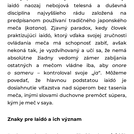
iaidó naozaj nebojová telesná a duševná
disciplína najvyššieho rádu založená na
predpísanom používaní tradičného japonského
meča (
katana
). Zjavný paradox, kedy človek
praktizujúci iaidó, ktorý vďaka svojej zručnosti
ovládania meča má schopnosť zabiť, avšak
nekoná tak, je vyzdvihovaný a učí sa, že nemá
absolútne žiadny vedomý zámer zabíjania
ostatných a mečom vládne iba, aby
onore
o sameru
– kontroloval svoje „
ja
“. Môžeme
povedať, že hlavnou podstatou iaidó je
dosiahnutie víťazstva nad súperom bez tasenia
meča, inými slovami duchovne premôcť súpera,
kým je meč v saya.
Znaky pre Iaidó a ich význam