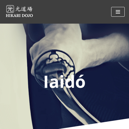
Preskočiť
na
obsah
Iaidó