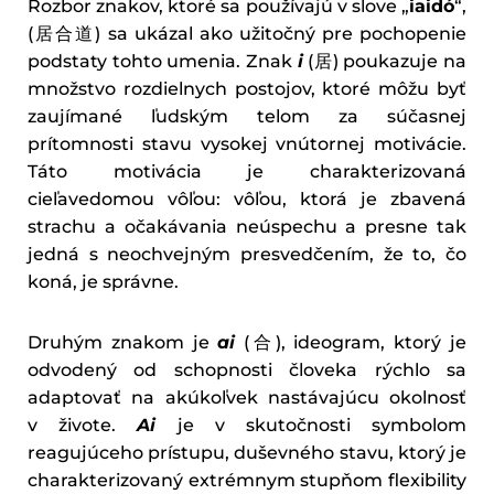
Rozbor znakov, ktoré sa používajú v slove „
iaidó
“,
(居合道) sa ukázal ako užitočný pre pochopenie
podstaty tohto umenia. Znak
i
(居) poukazuje na
množstvo rozdielnych postojov, ktoré môžu byť
zaujímané ľudským telom za súčasnej
prítomnosti stavu vysokej vnútornej motivácie.
Táto motivácia je charakterizovaná
cieľavedomou vôľou: vôľou, ktorá je zbavená
strachu a očakávania neúspechu a presne tak
jedná s neochvejným presvedčením, že to, čo
koná, je správne.
Druhým znakom je
ai
(合), ideogram, ktorý je
odvodený od schopnosti človeka rýchlo sa
adaptovať na akúkoľvek nastávajúcu okolnosť
v živote.
Ai
je v skutočnosti symbolom
reagujúceho prístupu, duševného stavu, ktorý je
charakterizovaný extrémnym stupňom flexibility