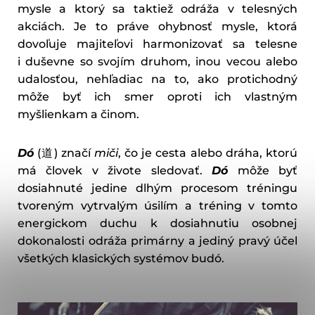
mysle a ktorý sa taktiež odráža v telesných
akciách. Je to práve ohybnosť mysle, ktorá
dovoľuje majiteľovi harmonizovať sa telesne
i duševne so svojím druhom, inou vecou alebo
udalosťou, nehľadiac na to, ako protichodný
môže byť ich smer oproti ich vlastným
myšlienkam a činom.
Dó
(道) značí
miči
, čo je cesta alebo dráha, ktorú
má človek v živote sledovať.
Dó
môže byť
dosiahnuté jedine dlhým procesom tréningu
tvoreným vytrvalým úsilím a tréning v tomto
energickom duchu k dosiahnutiu osobnej
dokonalosti odráža primárny a jediný pravý účel
všetkých klasických systémov budó.