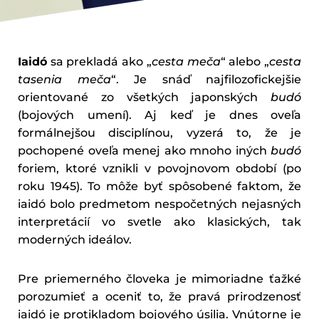
Iaidó
sa prekladá ako „
cesta meča
“ alebo „
cesta
tasenia meča
“. Je snáď najfilozofickejšie
orientované zo všetkých japonských
budó
(bojových umení). Aj keď je dnes oveľa
formálnejšou disciplínou, vyzerá to, že je
pochopené oveľa menej ako mnoho iných
budó
foriem, ktoré vznikli v povojnovom období (po
roku 1945). To môže byť spôsobené faktom, že
iaidó bolo predmetom nespočetných nejasných
interpretácií vo svetle ako klasických, tak
moderných ideálov.
Pre priemerného človeka je mimoriadne ťažké
porozumieť a oceniť to, že pravá prirodzenosť
iaidó je protikladom bojového úsilia. Vnútorne je