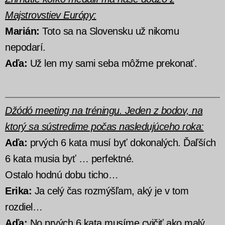
Majstrovstiev Európy:
Marián:
Toto sa na Slovensku už nikomu
nepodarí.
Aďa:
Už len my sami seba môžme prekonať.
Džódó meeting na tréningu. Jeden z bodov, na
ktorý sa sústredime počas nasledujúceho roka:
Aďa:
prvých 6 kata musí byť dokonalých. Ď
aľších
6 kata musia byť … perfektné.
Ostalo hodnú dobu ticho…
Erika:
Ja celý čas rozmýšľam, aký je v tom
rozdiel…
Aďa:
No prvých 6 kata musíme cvičiť ako malý