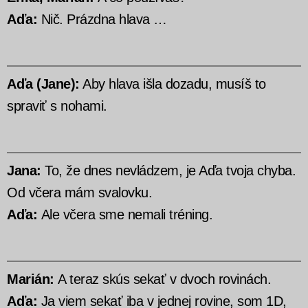
Aďa:
Nič. Prázdna hlava …
Aďa (Jane):
Aby hlava išla dozadu, musíš to
spraviť s nohami.
Jana:
To, že dnes nevládzem, je Aďa tvoja chyba.
Od včera mám svalovku.
Aďa:
Ale včera sme nemali tréning.
Marián:
A teraz skús sekať v dvoch rovinách.
Aďa:
Ja viem sekať iba v jednej rovine, som 1D,