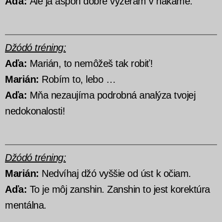
Aďa:
Ale ja aspoň dobre vyzerám v hakame.
Džódó tréning:
Aďa:
Marián, to nemôžeš tak robiť!
Marián:
Robím to, lebo …
Aďa:
Mňa nezaujíma podrobná analýza tvojej
nedokonalosti!
Džódó tréning:
Marián:
Nedvíhaj džó vyššie od úst k očiam.
Aďa:
To je môj zanshin. Zanshin to jest korektúra
mentálna.