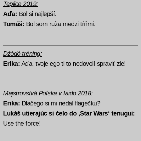
Teplice 2019:
Aďa:
Bol si najlepší.
Tomáš:
Bol som ruža medzi tŕňmi.
Džódó tréning:
Erika:
Aďa, tvoje ego ti to nedovolí spraviť zle!
Majstrovstvá Poľska v Iaido 2018:
Erika:
Dlačego si mi nedal flagečku?
Lukáš utierajúc si
čelo do ‚Star Wars‘ tenugui:
Use the force!