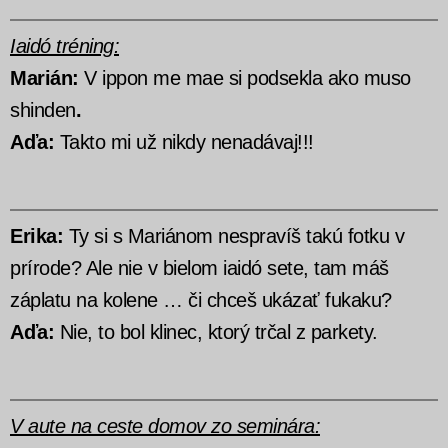
Iaidó tréning:
Marián:
V ippon me mae si podsekla ako muso
shinden
.
Aďa:
Takto mi už nikdy nenadávaj!!!
Erika:
Ty si s Mariánom nespravíš takú fotku v
prírode? Ale nie v bielom iaidó sete, tam máš
záplatu na kolene … či chceš ukázať fukaku?
Aďa:
Nie, to bol klinec, ktorý trčal z parkety.
V aute na ceste domov zo seminára: