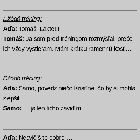
Džódó tréning:
Aďa:
Tomáš! Lakte!!!
Tomáš:
Ja som pred tréningom rozmýšľal, prečo
ich vždy vystieram. Mám krátku ramennú kosť…
Džódó tréning:
Aďa:
Samo, povedz niečo Kristíne, čo by si mohla
zlepšiť.
Samo:
… ja len ticho závidím …
Aďa:
Necvičíš to dobre …