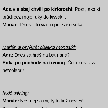
Aďa v slabej chvíli po kirioroshi:
Pozri, ako ki
prúdi cez moje ruky do kissaki…
Marián:
Dnes ti to viac repuje ako seká!
Marián si prvýkrát obliekol montsuki:
Aďa:
Dnes sa hráš na batmana?
Erika po príchode na tréning:
Čo, dnes si za
netopiera?
Iaidó tréning:
Marián:
Nesmej sa mi, ty to tiež nevieš!