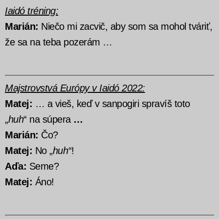
Iaidó tréning:
Marián:
Niečo mi zacvič, aby som sa mohol tváriť,
že sa na teba pozerám …
Majstrovstvá Európy v Iaidó 2022:
Matej:
… a vieš, keď v sanpogiri spravíš toto
„
huh
“ na súpera
…
Marián:
Čo?
Matej:
No „
huh“
!
Aďa:
Seme?
Matej:
Áno!