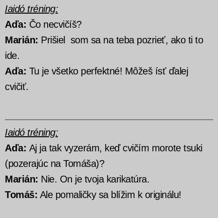
Iaidó tréning:
Aďa:
Čo necvičíš?
Marián:
Prišiel som sa na teba pozrieť, ako ti to
ide.
Aďa:
Tu je všetko perfektné! Môžeš ísť ďalej
cvičiť.
Iaidó tréning:
Aďa:
Aj ja tak vyzerám, keď cvičím morote tsuki
(pozerajúc na Tomáša)?
Marián:
Nie. On je tvoja karikatúra.
Tomáš:
Ale pomaličky sa blížim k originálu!