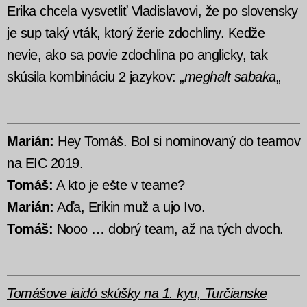
Erika chcela vysvetliť Vladislavovi, že po slovensky
je sup taký vták, ktorý žerie zdochliny. Kedže
nevie, ako sa povie zdochlina po anglicky, tak
skúsila kombináciu 2 jazykov: „
meghalt sabaka
„
Marián:
Hey Tomáš. Bol si nominovaný do teamov
na EIC 2019.
Tomáš:
A kto je ešte v teame?
Marián:
Aďa, Erikin muž a ujo Ivo.
Tomáš:
Nooo … dobrý team, až na tých dvoch.
Tomášove iaidó skúšky na 1. kyu, Turčianske