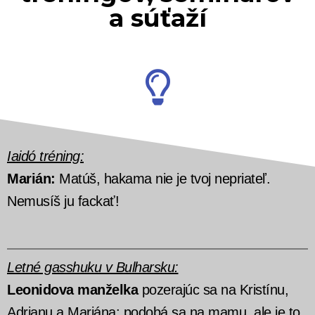
a súťaží
Iaidó tréning:
Marián:
Matúš, hakama nie je tvoj nepriateľ.
Nemusíš ju fackať!
Letné gasshuku v Bulharsku:
Leonidova manželka
pozerajúc sa na Kristínu,
Adrianu a Mariána: podobá sa na mamu, ale je to