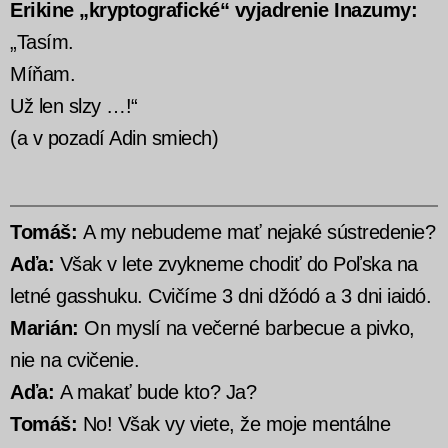
Erikine „kryptografické“ vyjadrenie Inazumy:
„Tasím.
Míňam.
Už len slzy …!“
(a v pozadí Adin smiech)
Tomáš:
A my nebudeme mať nejaké sústredenie?
Aďa:
Však v lete zvykneme chodiť do Poľska na
letné gasshuku. Cvičíme 3 dni džódó a 3 dni iaidó.
Marián:
On myslí na večerné barbecue a pivko,
nie na cvičenie.
Aďa:
A makať bude kto? Ja?
Tomáš:
No! Však vy viete, že moje mentálne