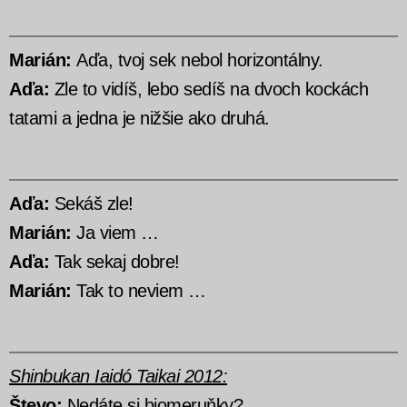
Marián:
Aďa, tvoj sek nebol horizontálny.
Aďa:
Zle to vidíš, lebo sedíš na dvoch kockách
tatami a jedna je nižšie ako druhá.
Aďa:
Sekáš zle!
Marián:
Ja viem …
Aďa:
Tak sekaj dobre!
Marián:
Tak to neviem …
Shinbukan Iaidó Taikai 2012:
Števo:
Nedáte si biomeruňky?