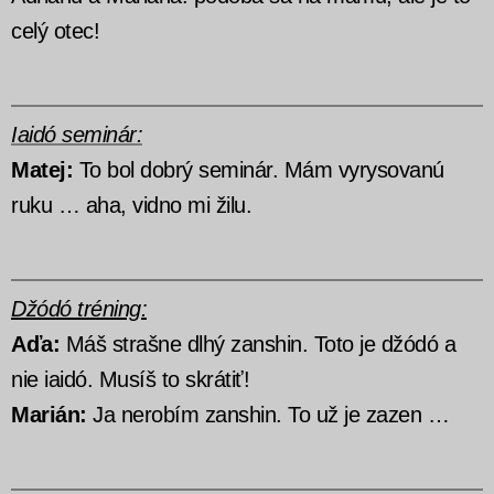
celý otec!
Iaidó seminár:
Matej:
To bol dobrý seminár. Mám vyrysovanú
ruku … aha, vidno mi žilu.
Džódó tréning:
Aďa:
Máš strašne dlhý zanshin. Toto je džódó a
nie iaidó. Musíš to skrátiť!
Marián:
Ja nerobím zanshin. To už je zazen …