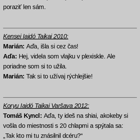
poraziť len sám.
Kensei Iaidó Taikai 2010:
Marián:
Aďa, išla si cez čas!
Aďa:
Hej, videla som vlajku v plexiskle. Ale
poriadne som si to užila.
Marián:
Tak si to užívaj rýchlejšie!
Koryu Iaidó Taikai Varšava 2012:
Tomáš Kyncl:
Aďa, ty ideš na shiai, akokeby si
vošla do miestnosti s 20 chlapmi a spýtala sa:
„Tak kto mi tu znásilnil dcéru?“