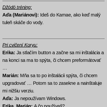
Džódó tréning:
Aďa (Mariánovi):
Ideš do Kamae, ako keď malý
tuleň skáče do vody.
Pri cvičení Koryu:
Erika:
Ja stlačím button a začne sa mi inštalácia a
na konci sa ma to spýta, či chcem preformátovať
…
Marián:
Mňa sa to po inštalácii spýta, či chcem
upgradovať … Potom sa to zasekne a nainštaluje
mi nižšiu verziu.
Aďa:
Ja nepoužívam Windows.
Erika, Marián:
A čo používaš?