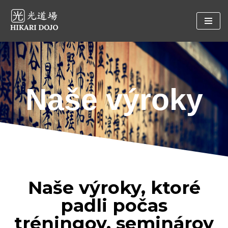
Preskočiť
na
obsah
Naše výroky
Naše výroky, ktoré
padli počas
tréningov, seminárov