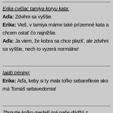
Erika cvičiac tamiya koryu kata:
Aďa:
Zdvihni sa vyššie.
Erika:
Vieš, v tamiya máme také prízemné kata a
chcem ostať čo najnižšie.
Aďa:
Ja viem, že kobra sa chce plaziť, ale zdvihni
sa vyššie, nech to vyzerá normálne!
Iaidó tréning:
Erika:
Aďa, keby si ty mala toľko sebareflexie ako
má Tomáš sebavedomia!
Zhrnutie koľko medailí má naše dódžó z