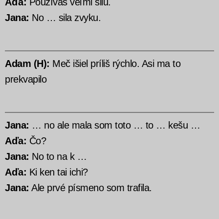
Aďa:
Používaš veľmi silu.
Jana:
No … sila zvyku.
Adam (H):
Meč išiel príliš rýchlo. Asi ma to
prekvapilo
Jana:
… no ale mala som toto … to … kešu …
Aďa:
Čo?
Jana:
No to na k …
Aďa:
Ki ken tai ichi?
Jana:
Ale prvé písmeno som trafila.