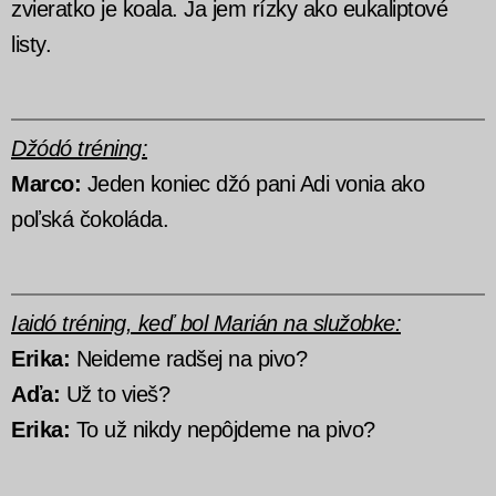
zvieratko je koala. Ja jem rízky ako eukaliptové
listy.
Džódó tréning:
Marco:
Jeden koniec džó pani Adi vonia ako
poľská čokoláda.
Iaidó tréning, keď bol Marián na služobke:
Erika:
Neideme radšej na pivo?
Aďa:
Už to vieš?
Erika:
To už nikdy nepôjdeme na pivo?