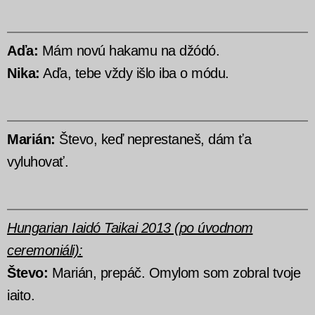
Aďa:
Mám novú hakamu na džódó.
Nika:
Aďa, tebe vždy išlo iba o módu.
Marián:
Števo, keď neprestaneš, dám ťa
vyluhovať.
Hungarian Iaidó Taikai 2013 (po úvodnom
ceremoniáli):
Števo:
Marián, prepáč. Omylom som zobral tvoje
iaito.