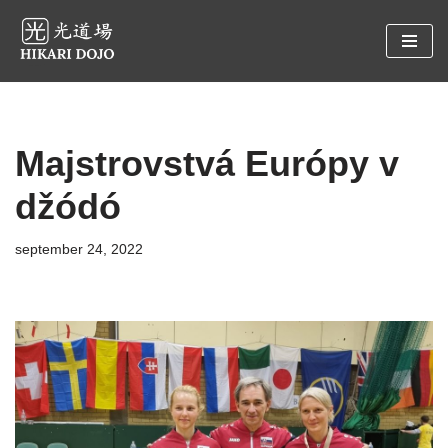
Preskočiť
na
obsah
Majstrovstvá Európy v
džódó
september 24, 2022