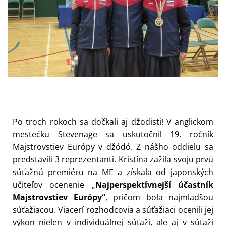
Po troch rokoch sa dočkali aj džodisti! V anglickom
mestečku Stevenage sa uskutočnil 19. ročník
Majstrovstiev Európy v džódó. Z nášho oddielu sa
predstavili 3 reprezentanti. Kristína zažila svoju prvú
súťažnú premiéru na ME a získala od japonských
učiteľov ocenenie „
Najperspektívnejší účastník
Majstrovstiev Európy“
, pričom bola najmladšou
súťažiacou. Viacerí rozhodcovia a súťažiaci ocenili jej
výkon nielen v individuálnej súťaži, ale aj v súťaži