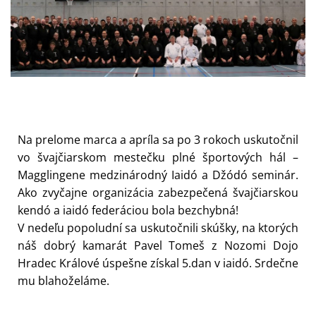
Na prelome marca a apríla sa po 3 rokoch uskutočnil
vo švajčiarskom mestečku plné športových hál –
Magglingene medzinárodný Iaidó a Džódó seminár.
Ako zvyčajne organizácia zabezpečená švajčiarskou
kendó a iaidó federáciou bola bezchybná!
V nedeľu popoludní sa uskutočnili skúšky, na ktorých
náš dobrý kamarát Pavel Tomeš z Nozomi Dojo
Hradec Králové úspešne získal 5.dan v iaidó. Srdečne
mu blahoželáme.