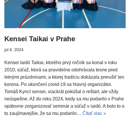
Kensei Taikai v Prahe
júl 6, 2024
Kensei Iaidó Taikai, ktorého prvý ročník sa konal v roku
2010, súťaž, ktorá sa pravidelne odohrávala tesne pred
letnými prázdninami, a ktorej tradíciu dokázala prerušiť len
korona. Po ukončení covid-19 sa hlavný organizátor,
Tomáš Kyncl sensei, viackrát pokúšal o reštart, ale vždy
neúspešne. Až do roku 2024, kedy sa mu podarilo v Prahe
opätovne zorganizovať seminár a súťaž v iaidó. A bolo to o
to zaujímavejšie, že sa mu podarilo…
Čítať viac »