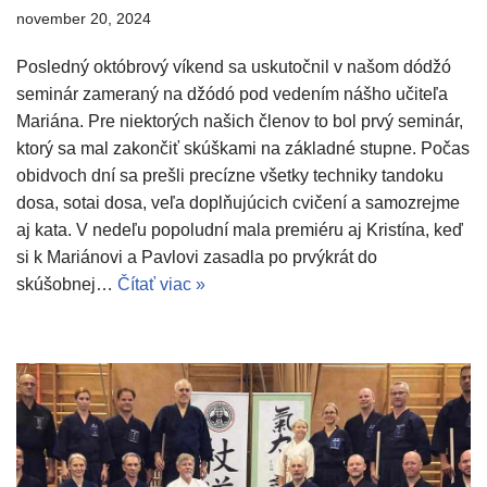
november 20, 2024
Posledný októbrový víkend sa uskutočnil v našom dódžó
seminár zameraný na džódó pod vedením nášho učiteľa
Mariána. Pre niektorých našich členov to bol prvý seminár,
ktorý sa mal zakončiť skúškami na základné stupne. Počas
obidvoch dní sa prešli precízne všetky techniky tandoku
dosa, sotai dosa, veľa doplňujúcich cvičení a samozrejme
aj kata. V nedeľu popoludní mala premiéru aj Kristína, keď
si k Mariánovi a Pavlovi zasadla po prvýkrát do
skúšobnej…
Čítať viac »