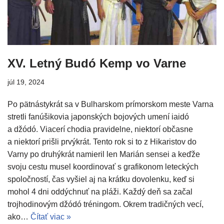
XV. Letný Budó Kemp vo Varne
júl 19, 2024
Po pätnástykrát sa v Bulharskom prímorskom meste Varna
stretli fanúšikovia japonských bojových umení iaidó
a džódó. Viacerí chodia pravidelne, niektorí občasne
a niektorí prišli prvýkrát. Tento rok si to z Hikaristov do
Varny po druhýkrát namieril len Marián sensei a keďže
svoju cestu musel koordinovať s grafikonom leteckých
spoločností, čas vyšiel aj na krátku dovolenku, keď si
mohol 4 dni oddýchnuť na pláži. Každý deň sa začal
trojhodinovým džódó tréningom. Okrem tradičných vecí,
ako…
Čítať viac »