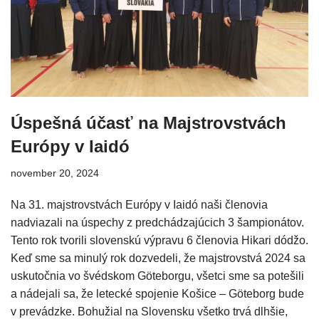
Úspešná účasť na Majstrovstvách
Európy v Iaidó
november 20, 2024
Na 31. majstrovstvách Európy v Iaidó naši členovia
nadviazali na úspechy z predchádzajúcich 3 šampionátov.
Tento rok tvorili slovenskú výpravu 6 členovia Hikari dódžo.
Keď sme sa minulý rok dozvedeli, že majstrovstvá 2024 sa
uskutočnia vo švédskom Göteborgu, všetci sme sa potešili
a nádejali sa, že letecké spojenie Košice – Göteborg bude
v prevádzke. Bohužial na Slovensku všetko trvá dlhšie,