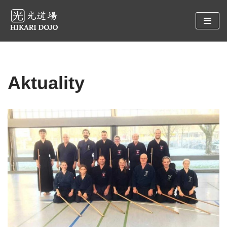
Preskočiť
na
obsah
Aktuality