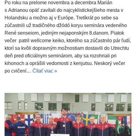
Po roku na prelome novembra a decembra Marián
s Adrianou opäť zavítali do najcyklistickejšieho mesta v
Holandsku a možno aj v Európe. Tretíkrát po sebe sa
zúčastnili už tradičného džódó koryu seminára vedeného
René senseiom, jediným nejaponským 8.danom. Piatok
večer patril wellcome keiko, ktorého sa zúčastnilo pár ľudí,
ktorí sa kvôli dopravným možnostiam dostavili do Utrechtu
deň pred oficiálnym seminárom, aby sa rozohriali pri
kihonoch a oprášili vedomosti z kenjutsu. Neskorý večer
po cvičení…
Čítať viac »