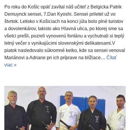
Po roku do Košíc opäť zavítal náš učiteľ z Belgicka Patrik
Demuynck sensei, 7.Dan Kyoshi. Sensei priletel už vo
štvrtok. Letisko v Košiciach na konci júla bolo plné turistov
a dovolenkárov, takisto ako Hlavná ulica, po ktorej sme sa
všetci prešli, pozreli vynovenú fontánu a vychutnali si teplý
letný večer s vynikajúcimi slovenskými delikatesami.V
piatok nasledovalo súkromné keiko, kde sa sensei venoval
Mariánovi a Adriane pri ich príprave na blížiace…
Čítať
viac »