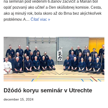
na seminári pod vedením 6.danov zacvičiť a Marián bol
opäť pozvaný ako učiteľ a člen skúšobnej komisie. Cesta,
ako aj minulý rok, bola skoro až do Brna bez akýchkoľvek
problémov. A…
Čítať viac »
Džódó koryu seminár v Utrechte
december 15, 2024