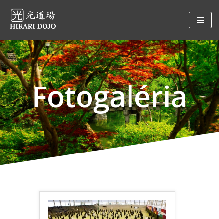
Preskočiť
na
obsah
Fotogaléria