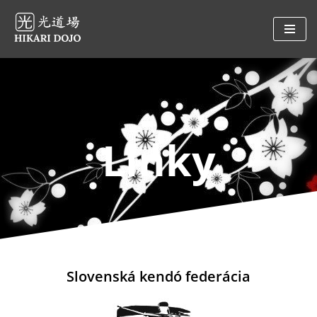
Preskočiť
na
obsah
Linky
Slovenská kendó federácia