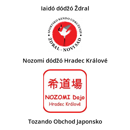
Iaidó dódžó Ždral
Nozomi dódžó Hradec Králové
Tozando Obchod Japonsko