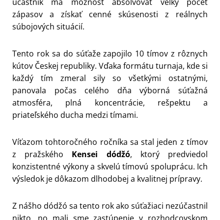
účastník má možnosť absolvovať veľký počet
zápasov a získať cenné skúsenosti z reálnych
súbojových situácií.
Tento rok sa do súťaže zapojilo 10 tímov z rôznych
kútov Českej republiky. Vďaka formátu turnaja, kde si
každý tím zmeral sily so všetkými ostatnými,
panovala počas celého dňa výborná súťažná
atmosféra, plná koncentrácie, rešpektu a
priateľského ducha medzi tímami.
Víťazom tohtoročného ročníka sa stal jeden z tímov
z pražského
Kensei dódžó
, ktorý predviedol
konzistentné výkony a skvelú tímovú spoluprácu. Ich
výsledok je dôkazom dlhodobej a kvalitnej prípravy.
Z nášho dódžó sa tento rok ako súťažiaci nezúčastnil
nikto, no mali sme zastúpenie v rozhodcovskom