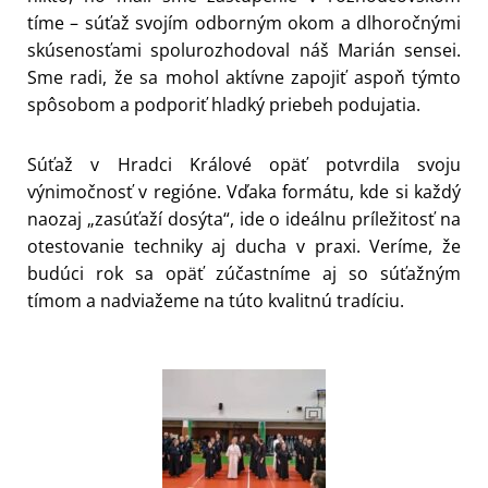
tíme – súťaž svojím odborným okom a dlhoročnými
skúsenosťami spolurozhodoval náš Marián sensei.
Sme radi, že sa mohol aktívne zapojiť aspoň týmto
spôsobom a podporiť hladký priebeh podujatia.
Súťaž v Hradci Králové opäť potvrdila svoju
výnimočnosť v regióne. Vďaka formátu, kde si každý
naozaj „zasúťaží dosýta“, ide o ideálnu príležitosť na
otestovanie techniky aj ducha v praxi. Veríme, že
budúci rok sa opäť zúčastníme aj so súťažným
tímom a nadviažeme na túto kvalitnú tradíciu.