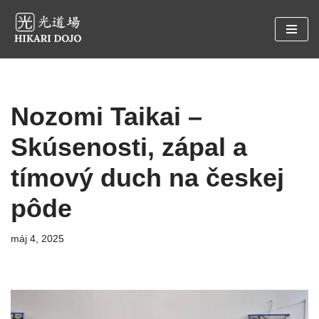
Preskočiť
na
obsah
Nozomi Taikai –
Skúsenosti, zápal a
tímový duch na českej
pôde
máj 4, 2025