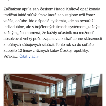
Začiatkom apríla sa v českom Hradci Králové opäť konala
tradičná iaidó súťaž tímov, ktorá sa v regióne teší čoraz
väčšej obľube. Ide o špeciálny formát, kde sa nesúťaží
individuálne, ale v trojčlenných tímoch systémom „každý s
každým„, čo znamená, že každý účastník má možnosť
absolvovať veľký počet zápasov a získať cenné skúsenosti
z reálnych súbojových situácií. Tento rok sa do súťaže
zapojilo 10 tímov z rôznych kútov Českej republiky.
Vďaka…
Čítať viac »