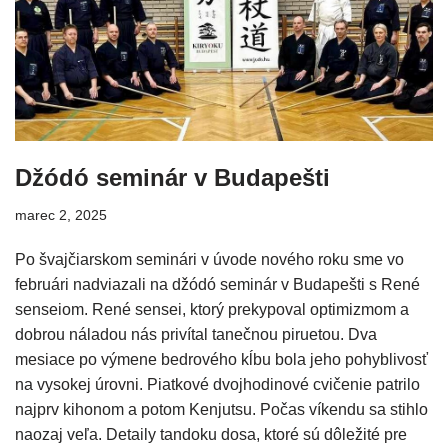
Džódó seminár v Budapešti
marec 2, 2025
Po švajčiarskom seminári v úvode nového roku sme vo
februári nadviazali na džódó seminár v Budapešti s René
senseiom. René sensei, ktorý prekypoval optimizmom a
dobrou náladou nás privítal tanečnou piruetou. Dva
mesiace po výmene bedrového kĺbu bola jeho pohyblivosť
na vysokej úrovni. Piatkové dvojhodinové cvičenie patrilo
najprv kihonom a potom Kenjutsu. Počas víkendu sa stihlo
naozaj veľa. Detaily tandoku dosa, ktoré sú dôležité pre