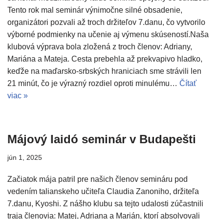
Tento rok mal seminár výnimočne silné obsadenie,
organizátori pozvali až troch držiteľov 7.danu, čo vytvorilo
výborné podmienky na učenie aj výmenu skúseností.Naša
klubová výprava bola zložená z troch členov: Adriany,
Mariána a Mateja. Cesta prebehla až prekvapivo hladko,
keďže na maďarsko-srbských hraniciach sme strávili len
21 minút, čo je výrazný rozdiel oproti minulému…
Čítať
viac »
Májový Iaidó seminár v Budapešti
jún 1, 2025
Začiatok mája patril pre našich členov semináru pod
vedením talianskeho učiteľa Claudia Zanoniho, držiteľa
7.danu, Kyoshi. Z nášho klubu sa tejto udalosti zúčastnili
traja členovia: Matej, Adriana a Marián, ktorí absolvovali