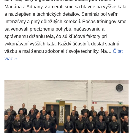
Mariána a Adriany. Zamerali sme sa hlavne na vyššie kata
a na zlepšenie technických detailov. Seminár bol veľmi
intenzívny a plný dôležitých korekcií. Počas tréningov sme
sa venovali precíznemu pohybu, načasovaniu a
správnemu držaniu tela, čo sú kľúčové faktory pri
vykonávaní vyšších kata. Každý účastník dostal spätnú
väzbu a mal šancu zdokonaliť svoje techniky. Na…
Čítať
viac »