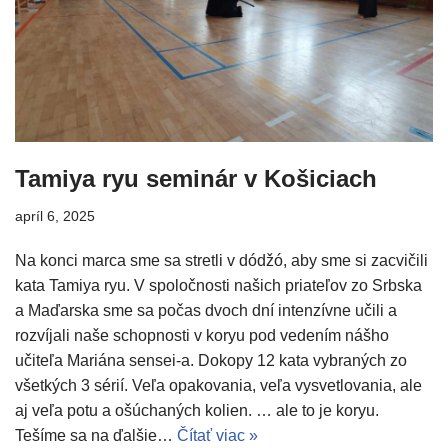
Tamiya ryu seminár v Košiciach
apríl 6, 2025
Na konci marca sme sa stretli v dódžó, aby sme si zacvičili
kata Tamiya ryu. V spoločnosti našich priateľov zo Srbska
a Maďarska sme sa počas dvoch dní intenzívne učili a
rozvíjali naše schopnosti v koryu pod vedením nášho
učiteľa Mariána sensei-a. Dokopy 12 kata vybraných zo
všetkých 3 sérií. Veľa opakovania, veľa vysvetlovania, ale
aj veľa potu a ošúchaných kolien. … ale to je koryu.
Tešíme sa na ďalšie…
Čítať viac »