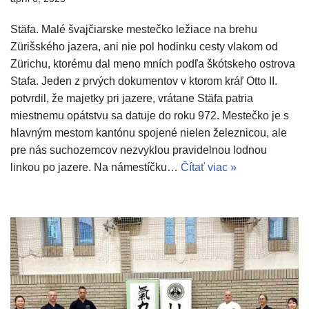
Stäfa. Malé švajčiarske mestečko ležiace na brehu
Zürišského jazera, ani nie pol hodinku cesty vlakom od
Zürichu, ktorému dal meno mních podľa škótskeho ostrova
Stafa. Jeden z prvých dokumentov v ktorom kráľ Otto II.
potvrdil, že majetky pri jazere, vrátane Stäfa patria
miestnemu opátstvu sa datuje do roku 972. Mestečko je s
hlavným mestom kantónu spojené nielen železnicou, ale
pre nás suchozemcov nezvyklou pravidelnou lodnou
linkou po jazere. Na námestíčku…
Čítať viac »