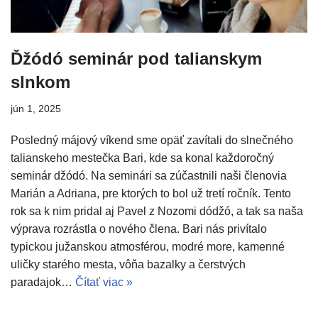
Ďžódó seminár pod talianskym
slnkom
jún 1, 2025
Posledný májový víkend sme opäť zavítali do slnečného
talianskeho mestečka Bari, kde sa konal každoročný
seminár džódó. Na seminári sa zúčastnili naši členovia
Marián a Adriana, pre ktorých to bol už tretí ročník. Tento
rok sa k nim pridal aj Pavel z Nozomi dódžó, a tak sa naša
výprava rozrástla o nového člena. Bari nás privítalo
typickou južanskou atmosférou, modré more, kamenné
uličky starého mesta, vôňa bazalky a čerstvých
paradajok…
Čítať viac »