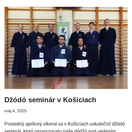
Džódó seminár v Košiciach
máj 4, 2025
Posledný aprílový víkend sa v Košiciach uskutočnil džódó
seminár, ktorý organizovalo naše dódžó pod vedením