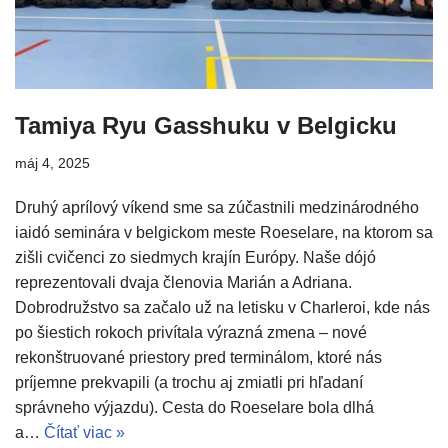
Tamiya Ryu Gasshuku v Belgicku
máj 4, 2025
Druhý aprílový víkend sme sa zúčastnili medzinárodného
iaidó seminára v belgickom meste Roeselare, na ktorom sa
zišli cvičenci zo siedmych krajín Európy. Naše dójó
reprezentovali dvaja členovia Marián a Adriana.
Dobrodružstvo sa začalo už na letisku v Charleroi, kde nás
po šiestich rokoch privítala výrazná zmena – nové
rekonštruované priestory pred terminálom, ktoré nás
príjemne prekvapili (a trochu aj zmiatli pri hľadaní
správneho výjazdu). Cesta do Roeselare bola dlhá
a…
Čítať viac »