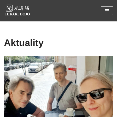
Preskočiť
na
obsah
Aktuality