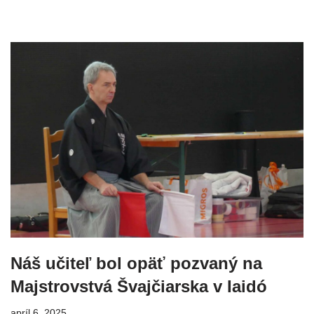
Náš učiteľ bol opäť pozvaný na
Majstrovstvá Švajčiarska v Iaidó
apríl 6, 2025