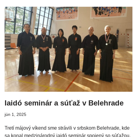
Iaidó seminár a súťaž v Belehrade
jún 1, 2025
Tretí májový víkend sme strávili v srbskom Belehrade, kde
sa konal medzinárodný iaidó seminár spojený so súťažou.