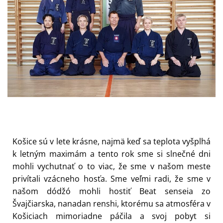
Košice sú v lete krásne, najmä keď sa teplota vyšplhá
k letným maximám a tento rok sme si slnečné dni
mohli vychutnať o to viac, že sme v našom meste
privítali vzácneho hosťa. Sme veľmi radi, že sme v
našom dódžó mohli hostiť Beat senseia zo
Švajčiarska, nanadan renshi, ktorému sa atmosféra v
Košiciach mimoriadne páčila a svoj pobyt si