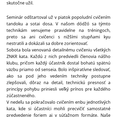
skutočne užil.
Seminár odštartoval už v piatok popoludní cvičením
tandoku a sotai dosa. V našom dódžó sa týmto
technikám venujeme pravidelne na tréningoch,
preto sa ani cvičenci s nižšími stupňami kyu
nestratili a dokázali sa dobre zorientovať.
Sobota bola venovaná detailnému cvičeniu všetkých
ZNKR kata. Každú z nich predviedli členovia nášho
klubu, pričom každý účastník dostal bohatú spätnú
väzbu priamo od senseia. Bolo inšpiratívne sledovať,
ako sa pod jeho vedením techniky postupne
zlepšovali, dôraz na detail, technickú presnosť a
princípy pohybu priniesli veľký prínos pre každého
zúčastneného.
V nedeľu sa pokračovalo cvičením enbu jednotlivých
kata, kde si účastníci mohli precvičiť samostatné
predvedenie foriem aj v súťažnom formáte. Naše