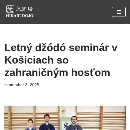
Preskočiť
na
obsah
Letný džódó seminár v
Košiciach so
zahraničným hosťom
september 8, 2025