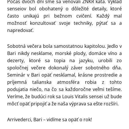
Počas dvoch dní sme sa venovali ZNKR kata. Výklad
senseiov bol obohatený o dôležité detaily, ktoré
často unikajú pri bežnom cvičení. Každý mal
možnosť konzultovať svoje techniky, pýtať sa a
napredovať.
Sobotná večera bola samostatnou kapitolou. Jedlo v
Bari nikdy nesklame, morské plody, domáce víno a
dezerty, ktoré sa topia na jazyku, urobili zo
spoločnej večere dokonalý záver sobotného dňa.
Seminár v Bari opäť nesklamal, krásne prostredie a
príjemná talianska atmosféra robia z tohto
podujatia niečo, na čo sa každoročne veľmi tešíme.
Veríme, že budúci rok sa Louis Vitalis sensei už bude
môcť opäť pripojiť a že naša výprava sa ešte rozšíri.
Arrivederci, Bari – vidíme sa opäť o rok!