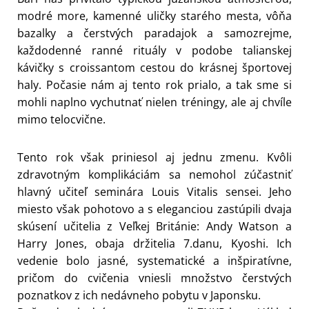
modré more, kamenné uličky starého mesta, vôňa
bazalky a čerstvých paradajok a samozrejme,
každodenné ranné rituály v podobe talianskej
kávičky s croissantom cestou do krásnej športovej
haly. Počasie nám aj tento rok prialo, a tak sme si
mohli naplno vychutnať nielen tréningy, ale aj chvíle
mimo telocvične.
Tento rok však priniesol aj jednu zmenu. Kvôli
zdravotným komplikáciám sa nemohol zúčastniť
hlavný učiteľ seminára Louis Vitalis sensei. Jeho
miesto však pohotovo a s eleganciou zastúpili dvaja
skúsení učitelia z Veľkej Británie: Andy Watson a
Harry Jones, obaja držitelia 7.danu, Kyoshi. Ich
vedenie bolo jasné, systematické a inšpiratívne,
pričom do cvičenia vniesli množstvo čerstvých
poznatkov z ich nedávneho pobytu v Japonsku.