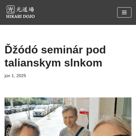
Preskočiť
na
obsah
Ďžódó seminár pod
talianskym slnkom
jún 1, 2025