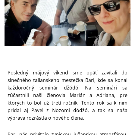
Posledný májový víkend sme opäť zavítali do
slnečného talianskeho mestečka Bari, kde sa konal
každoročný seminár džódó. Na seminári sa
zúčastnili naši členovia Marián a Adriana, pre
ktorých to bol už tretí ročník. Tento rok sa k nim
pridal aj Pavel z Nozomi dódžó, a tak sa naša
výprava rozrástla o nového člena.
Bari nás privítalo typickou južanskou atmosférou,