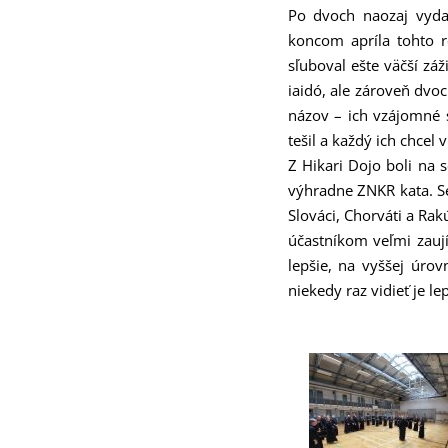
Po dvoch naozaj vyda
koncom apríla tohto r
sľuboval ešte väčší zá
iaidó, ale zároveň dvo
názov – ich vzájomné s
tešil a každý ich chcel v
Z Hikari Dojo boli na s
výhradne ZNKR kata. Se
Slováci, Chorváti a Rak
účastníkom veľmi zaují
lepšie, na vyššej úrov
niekedy raz vidieť je le