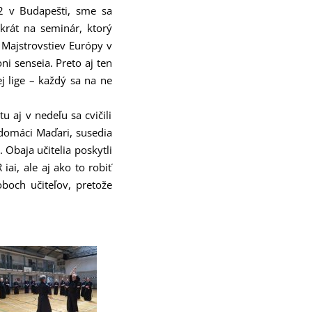
2 v Budapešti, sme sa
krát na seminár, ktorý
 Majstrovstiev Európy v
i senseia. Preto aj ten
ej lige – každý sa na ne
u aj v nedeľu sa cvičili
 domáci Maďari, susedia
 Obaja učitelia poskytli
ai, ale aj ako to robiť
oboch učiteľov, pretože