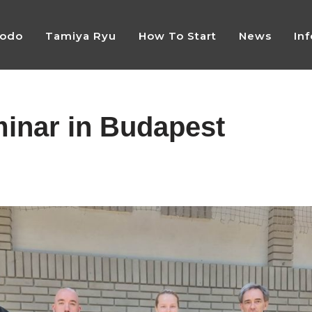
Jodo
Tamiya Ryu
How To Start
News
In
minar in Budapest