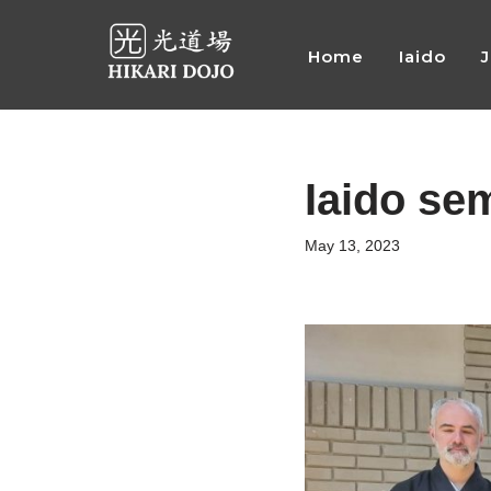
Home
Iaido
Preskočiť
na
obsah
Iaido se
May 13, 2023