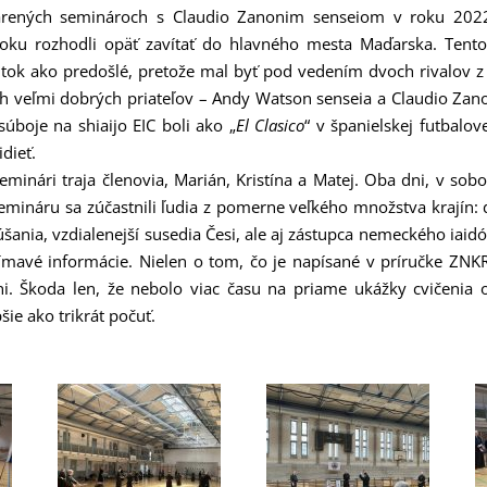
rených seminároch s Claudio Zanonim senseiom v roku 202
oku rozhodli opäť zavítať do hlavného mesta Maďarska. Tento
žitok ako predošlé, pretože mal byť pod vedením dvoch rivalov z
ch veľmi dobrých priateľov – Andy Watson senseia a Claudio Zanon
úboje na shiaijo EIC boli ako „
El Clasico
“ v španielskej futbalov
idieť.
eminári traja členovia, Marián, Kristína a Matej. Oba dni, v sobot
mináru sa zúčastnili ľudia z pomerne veľkého množstva krajín:
úšania, vzdialenejší susedia Česi, ale aj zástupca nemeckého iaidó.
mavé informácie. Nielen o tom, čo je napísané v príručke ZNKR i
ni. Škoda len, že nebolo viac času na priame ukážky cvičenia 
pšie ako trikrát počuť.