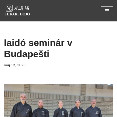
Preskočiť
na
obsah
Iaidó seminár v
Budapešti
máj 13, 2023