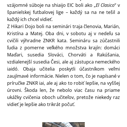
vzájomné súboje na shiaijo EIC boli ako „
El Clasico
“ v
španielskej futbalovej lige – každý sa na ne tešil a
každý ich chcel vidieť.
Z Hikari Dojo boli na seminári traja členovia, Marián,
Kristína a Matej. Oba dni, v sobotu aj v nedeľu sa
cvičili výhradne ZNKR kata. Semináru sa zúčastnili
ľudia z pomerne veľkého množstva krajín: domáci
Maďari, susedia Slováci, Chorváti a Rakúšania,
vzdialenejší susedia Česi, ale aj zástupca nemeckého
iaidó. Obaja učitelia poskytli účastníkom veľmi
zaujímavé informácie. Nielen o tom, čo je napísané v
príručke ZNKR iai, ale aj ako to robiť lepšie, na vyššej
úrovni. Škoda len, že nebolo viac času na priame
ukážky cvičenia oboch učiteľov, pretože niekedy raz
vidieť je lepšie ako trikrát počuť.