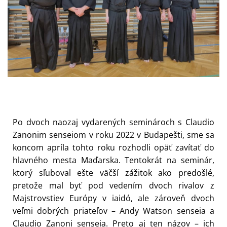
Po dvoch naozaj vydarených seminároch s Claudio
Zanonim senseiom v roku 2022 v Budapešti, sme sa
koncom apríla tohto roku rozhodli opäť zavítať do
hlavného mesta Maďarska. Tentokrát na seminár,
ktorý sľuboval ešte väčší zážitok ako predošlé,
pretože mal byť pod vedením dvoch rivalov z
Majstrovstiev Európy v iaidó, ale zároveň dvoch
veľmi dobrých priateľov – Andy Watson senseia a
Claudio Zanoni senseia. Preto aj ten názov – ich