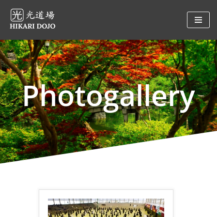
Preskočiť
na
obsah
Photogallery