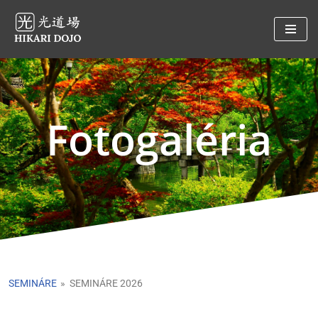
Preskočiť
na
obsah
Fotogaléria
SEMINÁRE
»
SEMINÁRE 2026