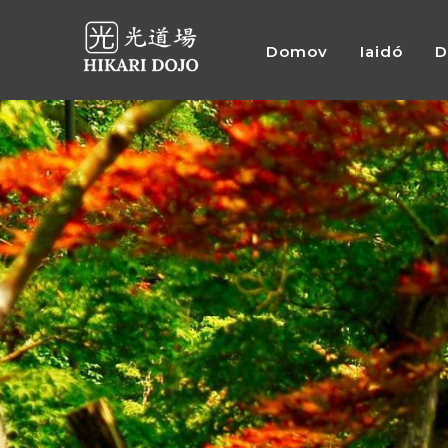
Domov
Iaidó
D
Preskočiť
na
obsah