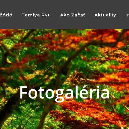
žódó
Tamiya Ryu
Ako Začať
Aktuality
I
Fotogaléria