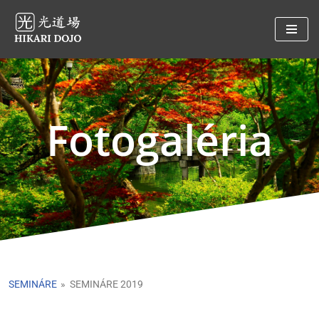
Preskočiť
na
obsah
Fotogaléria
SEMINÁRE
»
SEMINÁRE 2019