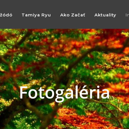
žódó
Tamiya Ryu
Ako Začať
Aktuality
I
Fotogaléria