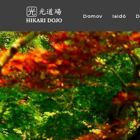
Domov
Iaidó
D
Preskočiť
na
obsah