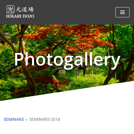
Preskočiť
na
obsah
Photogallery
SEMINARS
»
SEMINARS 2018