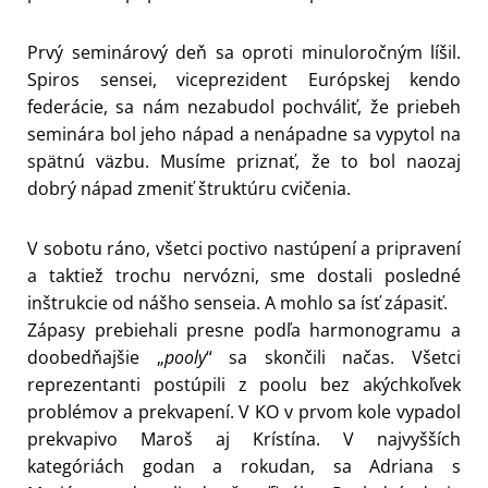
Prvý seminárový deň sa oproti minuloročným líšil.
Spiros sensei, viceprezident Európskej kendo
federácie, sa nám nezabudol pochváliť, že priebeh
seminára bol jeho nápad a nenápadne sa vypytol na
spätnú väzbu. Musíme priznať, že to bol naozaj
dobrý nápad zmeniť štruktúru cvičenia.
V sobotu ráno, všetci poctivo nastúpení a pripravení
a taktiež trochu nervózni, sme dostali posledné
inštrukcie od nášho senseia. A mohlo sa ísť zápasiť.
Zápasy prebiehali presne podľa harmonogramu a
doobedňajšie „
pooly
“ sa skončili načas. Všetci
reprezentanti postúpili z poolu bez akýchkoľvek
problémov a prekvapení. V KO v prvom kole vypadol
prekvapivo Maroš aj Krístína. V najvyšších
kategóriách godan a rokudan, sa Adriana s