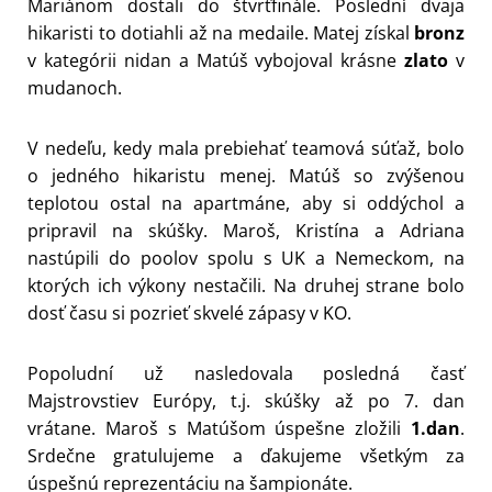
Mariánom dostali do štvrťfinále. Poslední dvaja
hikaristi to dotiahli až na medaile. Matej získal
bronz
v kategórii nidan a Matúš vybojoval krásne
zlato
v
mudanoch.
V nedeľu, kedy mala prebiehať teamová súťaž, bolo
o jedného hikaristu menej. Matúš so zvýšenou
teplotou ostal na apartmáne, aby si oddýchol a
pripravil na skúšky. Maroš, Kristína a Adriana
nastúpili do poolov spolu s UK a Nemeckom, na
ktorých ich výkony nestačili. Na druhej strane bolo
dosť času si pozrieť skvelé zápasy v KO.
Popoludní už nasledovala posledná časť
Majstrovstiev Európy, t.j. skúšky až po 7. dan
vrátane. Maroš s Matúšom úspešne zložili
1.dan
.
Srdečne gratulujeme a ďakujeme všetkým za
úspešnú reprezentáciu na šampionáte.