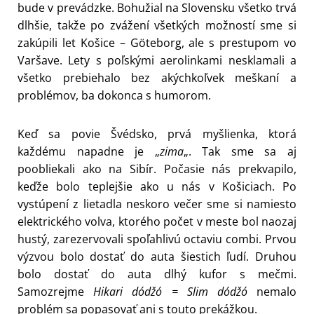
bude v prevádzke. Bohužial na Slovensku všetko trvá
dlhšie, takže po zvážení všetkých možností sme si
zakúpili let Košice – Göteborg, ale s prestupom vo
Varšave. Lety s poľskými aerolinkami nesklamali a
všetko prebiehalo bez akýchkoľvek meškaní a
problémov, ba dokonca s humorom.
Keď sa povie Švédsko, prvá myšlienka, ktorá
každému napadne je „
zima
„. Tak sme sa aj
poobliekali ako na Sibír. Počasie nás prekvapilo,
keďže bolo teplejšie ako u nás v Košiciach. Po
vystúpení z lietadla neskoro večer sme si namiesto
elektrického volva, ktorého počet v meste bol naozaj
hustý, zarezervovali spoľahlivú octaviu combi. Prvou
výzvou bolo dostať do auta šiestich ľudí. Druhou
bolo dostať do auta dlhý kufor s mečmi.
Samozrejme
Hikari dódžó = Slim dódžó
nemalo
problém sa popasovať ani s touto prekážkou.