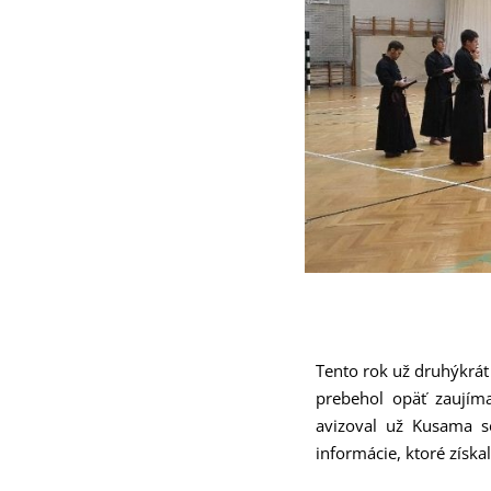
Tento rok už druhýkrát
prebehol opäť zaujím
avizoval už Kusama s
informácie, ktoré získa