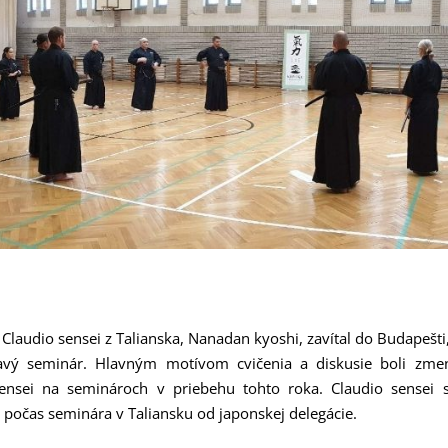
 Claudio sensei z Talianska, Nanadan kyoshi, zavítal do Budapešt
avý seminár. Hlavným motívom cvičenia a diskusie boli zme
ensei na seminároch v priebehu tohto roka. Claudio sensei s
l počas seminára v Taliansku od japonskej delegácie.