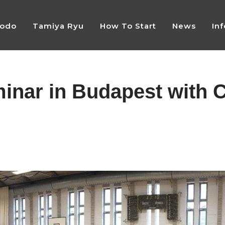
Jodo
Tamiya Ryu
How To Start
News
In
minar in Budapest with 