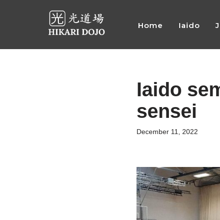
Home
Iaido
Preskočiť
na
obsah
Iaido se
sensei
December 11, 2022