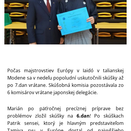
Počas majstrovstiev Európy v Iaidó v talianskej
Modene sa v nedeľu popoludní uskutočnili skúšky až
po 7.dan vrátane. Skúšobná komisia pozostávala zo
6 komisárov vrátane japonskej delegácie.
Marián po päťročnej precíznej príprave bez
problémov zložil skúšky na
6.dan
! Po skúškach
Patrik sensei, ktorý je hlavným predstaviteľom
Tamiya ryu v Európe dostal od najvyššieho