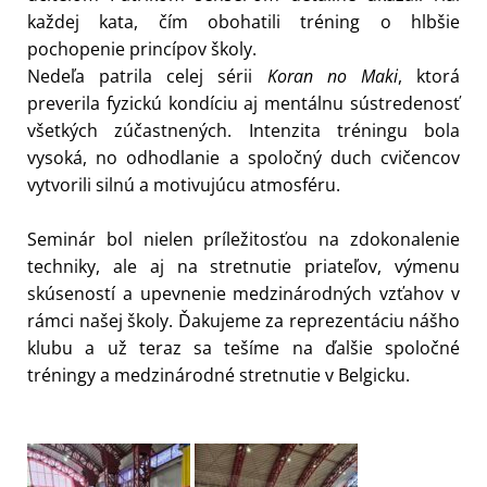
každej kata, čím obohatili tréning o hlbšie
pochopenie princípov školy.
Nedeľa patrila celej sérii
Koran no Maki
, ktorá
preverila fyzickú kondíciu aj mentálnu sústredenosť
všetkých zúčastnených. Intenzita tréningu bola
vysoká, no odhodlanie a spoločný duch cvičencov
vytvorili silnú a motivujúcu atmosféru.
Seminár bol nielen príležitosťou na zdokonalenie
techniky, ale aj na stretnutie priateľov, výmenu
skúseností a upevnenie medzinárodných vzťahov v
rámci našej školy.
Ďakujeme za reprezentáciu nášho
klubu a už teraz sa tešíme na ďalšie spoločné
tréningy a medzinárodné stretnutie v Belgicku.