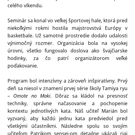
celého víkendu.
Seminár sa konal vo veľkej športovej hale, ktorá pred
niekoľkými rokmi hostila majstrovstvá Európy v
basketbale. Už samotné prostredie dodalo udalosti
výnimočný rozmer. Organizácia bola na vysokej
úrovni, všetko fungovalo doslova ako švajčiarske
hodinky, za čo patrí organizátorom veľké
poďakovanie.
Program bol intenzívny a zároveň inšpiratívny. Prvý
deň sa niesol v znamení prvej série školy Tamiya ryu
–
Omote no Maki
. Dôraz sa kládol na presnosť
techniky, správne načasovanie a pochopenie
kontextu jednotlivých kata. Náš učiteľ Marián bol
vyzvaný, aby každú jednu kata predviedol pred
všetkými účastníkmi. Následne spolu so svojím
učiteľom Patrikom sensei-om detailne ukázali riai