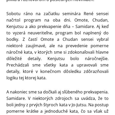
Sobotu ráno na začiatku seminára René sensei
načrtol program na oba dni. Omote, Chudan,
Kenjutsu a ako prekvapenie dňa – Samidare. Aj keď
to vyzerá neuveriteľne, program bol naplnený do
bodky. Z častí Omote a Chudan sensei vybral
niektoré zaujímavé, ale na prevedenie pomerne
náročné kata, v ktorých sme si zdokonaľovali hlavne
dôležité detaily. Kenjutsu bolo náročnejšie.
Prechádzali sme všetky kata a upravovali sme
detaily, ktoré v konečnom dôsledku zdôrazňovali
logiku tej ktorej kata.
A nakoniec sme sa dočkali aj sľúbeného prekvapenia.
Samidare. V niektorých zdrojoch sa uvádza, že to
boli jedny z prvých štyroch kata v Jo-Jutsu. Na postup
pomerne krátke a jednoduché kata, čo sa však už