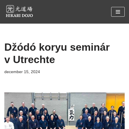
Preskočiť
na
obsah
Džódó koryu seminár
v Utrechte
december 15, 2024