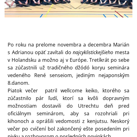
Po roku na prelome novembra a decembra Marián
s Adrianou opäť zavítali do
najcyklistickejšieho
mesta
v Holandsku a možno aj v Európe. Tretíkrát po sebe
sa zúčastnili už tradičného džódó koryu seminára
vedeného René senseiom, jediným nejaponským
8.danom.
Piatok večer patril wellcome keiko, ktorého sa
zúčastnilo pár ľudí, ktorí sa kvôli dopravným
možnostiam dostavili do Utrechtu deň pred
oficiálnym seminárom, aby sa rozohriali pri
kihonoch a oprášili vedomosti z kenjutsu. Neskorý
večer po cvičení bol zakončený ešte posedením pri
pivku a rozhovorom o posledných novinkách.