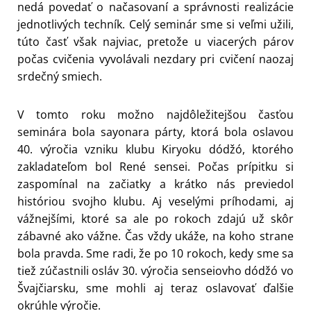
nedá povedať o načasovaní a správnosti realizácie
jednotlivých techník. Celý seminár sme si veľmi užili,
túto časť však najviac, pretože u viacerých párov
počas cvičenia vyvolávali nezdary pri cvičení naozaj
srdečný smiech.
V tomto roku možno najdôležitejšou časťou
seminára bola sayonara párty, ktorá bola oslavou
40. výročia vzniku klubu Kiryoku dódžó, ktorého
zakladateľom bol René sensei. Počas prípitku si
zaspomínal na začiatky a krátko nás previedol
históriou svojho klubu. Aj veselými príhodami, aj
vážnejšími, ktoré sa ale po rokoch zdajú už skôr
zábavné ako vážne. Čas vždy ukáže, na koho strane
bola pravda. Sme radi, že po 10 rokoch, kedy sme sa
tiež zúčastnili osláv 30. výročia senseiovho dódžó vo
Švajčiarsku, sme mohli aj teraz oslavovať ďalšie
okrúhle výročie.