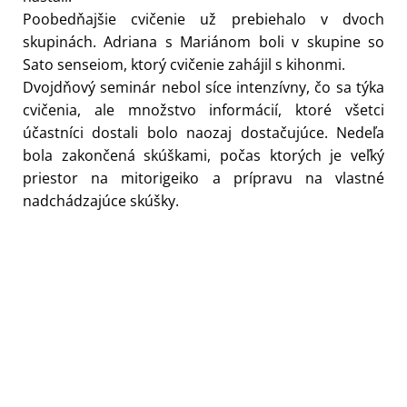
Poobedňajšie cvičenie už prebiehalo v dvoch
skupinách. Adriana s Mariánom boli v skupine so
Sato senseiom, ktorý cvičenie zahájil s kihonmi.
Dvojdňový seminár nebol síce intenzívny, čo sa týka
cvičenia, ale množstvo informácií, ktoré všetci
účastníci dostali bolo naozaj dostačujúce. Nedeľa
bola zakončená skúškami, počas ktorých je veľký
priestor na mitorigeiko a prípravu na vlastné
nadchádzajúce skúšky.
Neve
| Používa
WordPress