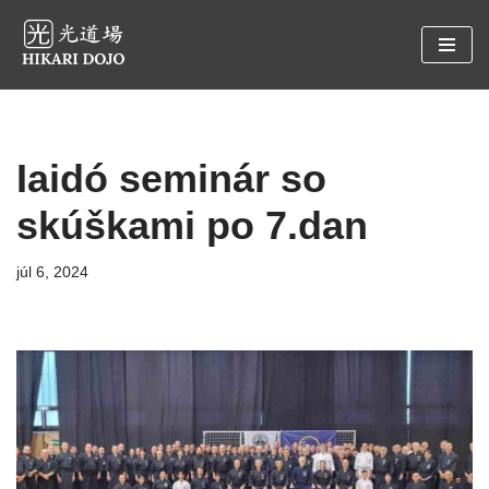
Preskočiť
na
obsah
Iaidó seminár so
skúškami po 7.dan
júl 6, 2024