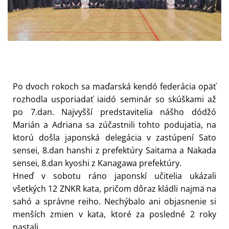
Po dvoch rokoch sa maďarská kendó federácia opäť
rozhodla usporiadať iaidó seminár so skúškami až
po 7.dan. Najvyšší predstavitelia nášho dódžó
Marián a Adriana sa zúčastnili tohto podujatia, na
ktorú došla japonská delegácia v zastúpení Sato
sensei, 8.dan hanshi z prefektúry Saitama a Nakada
sensei, 8.dan kyoshi z Kanagawa prefektúry.
Hneď v sobotu ráno japonskí učitelia ukázali
všetkých 12 ZNKR kata, pričom dôraz kládli najmä na
sahó a správne reiho. Nechýbalo ani objasnenie si
menších zmien v kata, ktoré za posledné 2 roky
nastali.