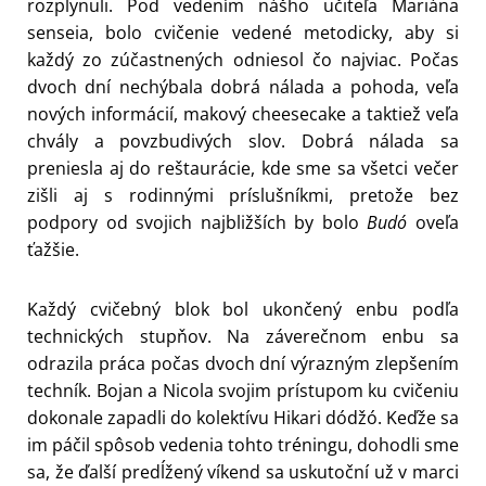
rozplynuli. Pod vedením nášho učiteľa Mariána
senseia, bolo cvičenie vedené metodicky, aby si
každý zo zúčastnených odniesol čo najviac. Počas
dvoch dní nechýbala dobrá nálada a pohoda, veľa
nových informácií, makový cheesecake a taktiež veľa
chvály a povzbudivých slov. Dobrá nálada sa
preniesla aj do reštaurácie, kde sme sa všetci večer
zišli aj s rodinnými príslušníkmi, pretože bez
podpory od svojich najbližších by bolo
Budó
oveľa
ťažšie.
Každý cvičebný blok bol ukončený enbu podľa
technických stupňov. Na záverečnom enbu sa
odrazila práca počas dvoch dní výrazným zlepšením
techník. Bojan a Nicola svojim prístupom ku cvičeniu
dokonale zapadli do kolektívu Hikari dódžó. Keďže sa
im páčil spôsob vedenia tohto tréningu, dohodli sme
sa, že ďalší predĺžený víkend sa uskutoční už v marci