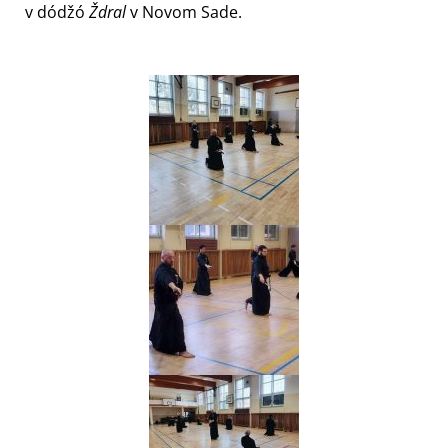
v dódžó
Ždral
v Novom Sade.