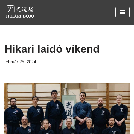
Preskočiť
na
obsah
Hikari Iaidó víkend
február 25, 2024