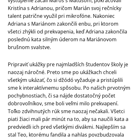
vystúpenie začali Maroš s Matúšom, pokračovali
Kristína s Adrianou, pričom Marián svoj rečnícky
talent patrične využil pri mikrofóne. Nakoniec
Adriana s Mariánom zakončili enbu, pri ktorom
všetci zhýkli od prekvapenia, keď Adriana zakončila
poslednú kata silným úderom na Mariánovom
brušnom svalstve.
Pripraviť ukážky pre najmladších študentov školy je
naozaj náročné. Preto sme po ukážkach chceli
všetkým ukázať, čo si džódó vyžaduje a pristúplili
sme k interaktívnemu spôsobu. Po našich prvotným
pochybnostiach, či sa nájde dostatočný počet
dobrovoľníkov, sme boli veľmi milo prekvapení.
Toľko zdvihnutých rúk sme naozaj nečakali. Všetci
piati žiaci mali pár minút na to, aby sa naučili kata a
predviedli ich pred všetkými divákmi. Najlepším sa
stal Teo, ktorému fandila a nahlas povzbudzovala