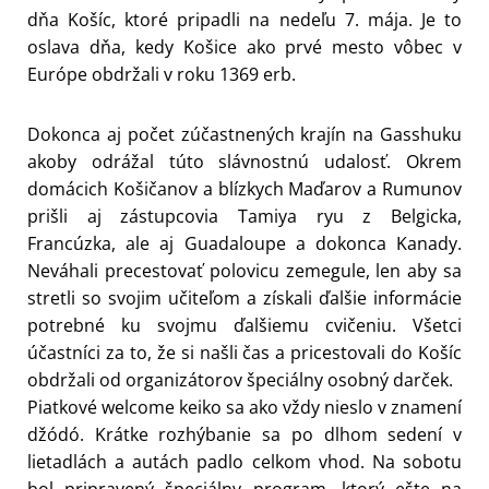
dňa Košíc, ktoré pripadli na nedeľu 7. mája. Je to
oslava dňa, kedy Košice ako prvé mesto vôbec v
Európe obdržali v roku 1369 erb.
Dokonca aj počet zúčastnených krajín na Gasshuku
akoby odrážal túto slávnostnú udalosť. Okrem
domácich Košičanov a blízkych Maďarov a Rumunov
prišli aj zástupcovia Tamiya ryu z Belgicka,
Francúzka, ale aj Guadaloupe a dokonca Kanady.
Neváhali precestovať polovicu zemegule, len aby sa
stretli so svojim učiteľom a získali ďalšie informácie
potrebné ku svojmu ďalšiemu cvičeniu. Všetci
účastníci za to, že si našli čas a pricestovali do Košíc
obdržali od organizátorov špeciálny osobný darček.
Piatkové welcome keiko sa ako vždy nieslo v znamení
džódó. Krátke rozhýbanie sa po dlhom sedení v
lietadlách a autách padlo celkom vhod. Na sobotu
bol pripravený špeciálny program, ktorý ešte na