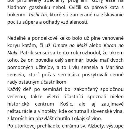
žiadnom gasshuku nebol. Cvičili sa párové kata s
bokenmi
Tachi Ta
i, ktoré sú zamerané na získavanie
pocitu súpera a odhady vzdialenosti.
Nedeľné a pondelkové keiko bolo už plne venované
koryu katám, či už
Omote no Maki
alebo
Koran no
Maki
. Patrik sensei sa tento rok rozhodol, že okrem
toho, že on povedie celý seminár, bude mať dvoch
pomocných učiteľov, a to Liviu senseia a Mariána
senseia, ktorí počas seminára poskytovali cenné
rady ostatným účastníkom.
Každý deň po seminári bol zakončený spoločnou
večerou, takže všetci účastníci spoznali nielen
historické centrum Košíc, ale aj zaujímavé
reštaurácie a vinotéky, kde ochutnali slovenské vína,
z ktorých im obzvlášť chutilo Tokajské víno.
Po utorkovej prehliadke chrámu sv. Alžbety, výstupe