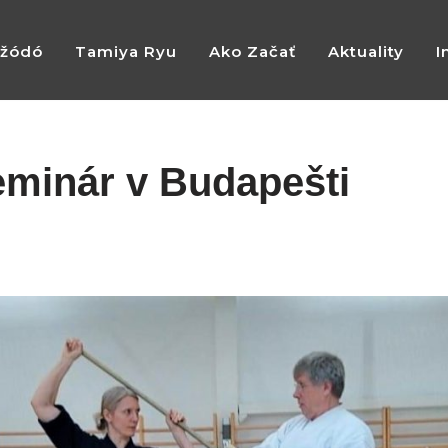
žódó
Tamiya Ryu
Ako Začať
Aktuality
I
minár v Budapešti