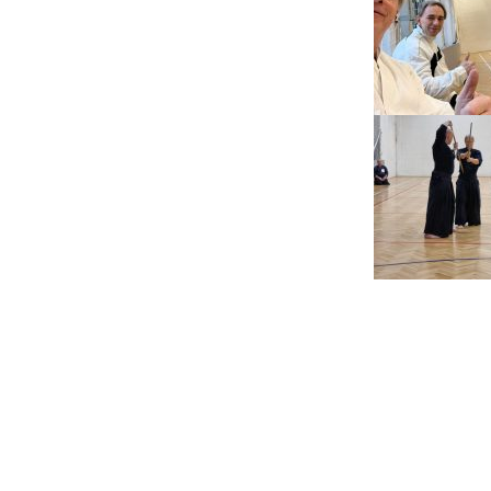
Neve
| Používa
WordPress