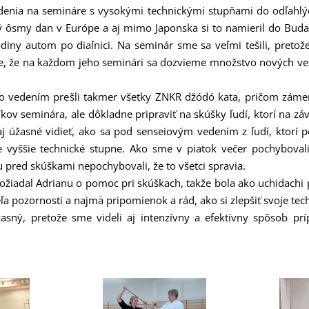
denia na semináre s vysokými technickými stupňami do odľahlýc
ý ôsmy dan v Európe a aj mimo Japonska si to namieril do Budap
odiny autom po diaľnici. Na seminár sme sa veľmi tešili, preto
e, že na každom jeho seminári sa dozvieme množstvo nových vecí,
 vedením prešli takmer všetky ZNKR džódó kata, pričom zámer
kov seminára, ale dôkladne pripraviť na skúšky ľudí, ktorí na zá
aj úžasné vidieť, ako sa pod senseiovým vedením z ľudí, ktorí 
e vyššie technické stupne. Ako sme v piatok večer pochybovali,
u pred skúškami nepochybovali, že to všetci spravia.
ožiadal Adrianu o pomoc pri skúškach, takže bola ako uchidachi 
eľa pozornosti a najmä pripomienok a rád, ako si zlepšiť svoje tec
asný, pretože sme videli aj intenzívny a efektívny spôsob pr