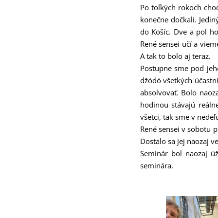
Po toľkých rokoch cho
konečne dočkali. Jedin
do Košíc. Dve a pol h
René sensei učí a viem
A tak to bolo aj teraz.
Postupne sme pod jeho
džódó všetkých účastní
absolvovať. Bolo naoz
hodinou stávajú reáln
všetci, tak sme v nedeľ
René sensei v sobotu p
Dostalo sa jej naozaj v
Seminár bol naozaj úž
seminára.