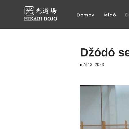
Domov
Iaidó
D
Preskočiť
na
obsah
Džódó se
máj 13, 2023