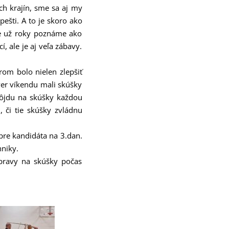
h krajín, sme sa aj my
ešti. A to je skoro ako
že už roky poznáme ako
 ale je aj veľa zábavy.
om bolo nielen zlepšiť
ver víkendu mali skúšky
pôjdu na skúšky každou
 či tie skúšky zvládnu
pre kandidáta na 3.dan.
hniky.
ípravy na skúšky počas