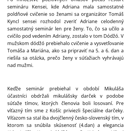
semináru Kensei, kde Adriana mala samostatné
poldňové cvičenie so ženami sa organizátor Tomáš
Kyncl sensei rozhodol zveriť Adriane celodenný
samostatný seminár len pre ženy. To, čo sa učilo a
cvičilo pod vedením Adriany, zostalo v tom Dódžó. V
mužskom dódžó prebiehalo cvičenie a vysvetľovanie
Tomáša a Mariána, ako sa pripraviť na 5. a 6. dan a
riešila sa otázka, prečo ženy v súťažiach vyhrávajú
nad mužmi.
Keďže seminár prebiehal v období Mikuláša
účastníci obdržali mikulášsky darček v podobe
súťaže tímov, ktorých členovia boli losovaní. Pre
víťazný tím sme z Košíc priviezli špeciálne darčeky.
Víťazom sa stal iba dvojčlenný česko-slovenský tím, v
ktorom sa snúbila skúsenosť (4.dan) a elegancia