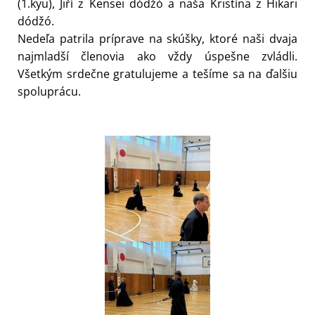
(1.kyu), Jiří z Kensei dódžó a naša Kristína z Hikari
dódžó.
Nedeľa patrila príprave na skúšky, ktoré naši dvaja
najmladší členovia ako vždy úspešne zvládli.
Všetkým srdečne gratulujeme a tešíme sa na ďalšiu
spoluprácu.