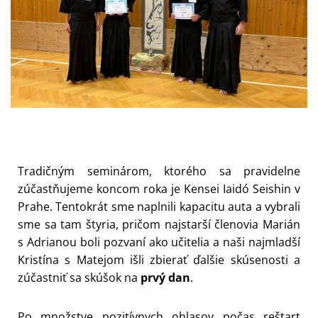
Tradičným seminárom, ktorého sa pravidelne
zúčastňujeme koncom roka je Kensei Iaidó Seishin v
Prahe. Tentokrát sme naplnili kapacitu auta a vybrali
sme sa tam štyria, pričom najstarší členovia Marián
s Adrianou boli pozvaní ako učitelia a naši najmladší
Kristína s Matejom išli zbierať ďalšie skúsenosti a
zúčastniť sa skúšok na
prvý dan
.
Po množstve pozitívnych ohlasov počas reštart